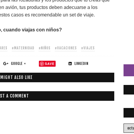
en avión, tus productos deben adecuarse a los
estos casos es recomendable un set de viaje.
no, cuando viajas con niños?
ARES
#MATERNIDAD
#NIÑOS
#VACACIONES
#VIAJES
GOOGLE +
SAVE
LINKEDIN
 MIGHT ALSO LIKE
ST A COMMENT